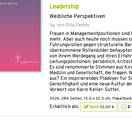
Leadership
Weibliche Perspektiven
hg. von
Rita Famos
Frauen in Managementpositionen sind l
mehr. Aber auch heute noch müssen si
Führungsrollen gegen strukturelle Bar
überkommene Rollenbilder behaupten.
von ihrem Werdegang und ihren Erfahr
Leitungspositionen: persönlich, kritisc
Es sind renommierte Stimmen aus Kirch
Medizin und Gesellschaft, die fragen:
aus? Ein inspirierendes Plädoyer für S
Gerechtigkeit und eine neue Kultur de
Vorwort von Karin Keller-Sutter.
2026
,
284
Seiten, 15.0 x 22.5 cm,
Paperback
Erhältlich als:
Buch
32,00 €
E