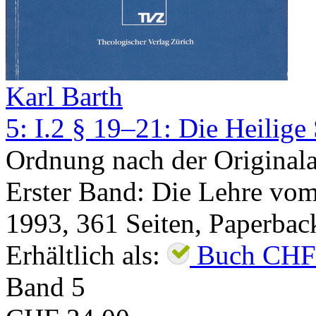
Karl Barth
5: I.2 § 19–21: Die Heilige 
Ordnung nach der Original
Erster Band: Die Lehre vom
1993
,
361
Seiten,
Paperbac
Erhältlich als:
Buch
CHF
Band
5