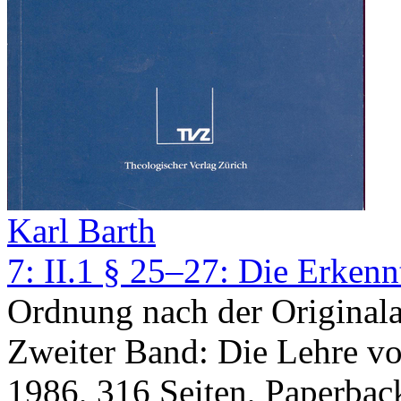
Karl Barth
7: II.1 § 25–27: Die Erkenn
Ordnung nach der Original
Zweiter Band: Die Lehre von
1986
,
316
Seiten,
Paperbac