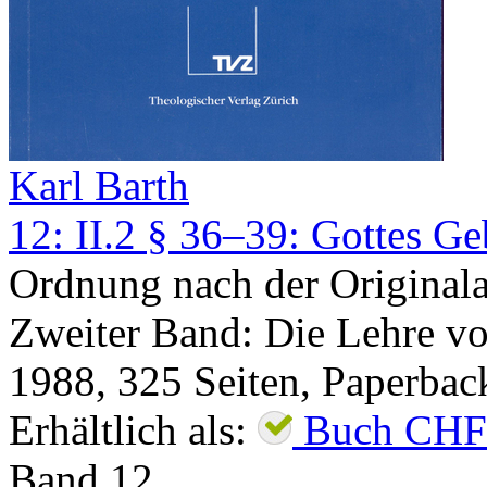
Karl Barth
12: II.2 § 36–39: Gottes Ge
Ordnung nach der Original
Zweiter Band: Die Lehre von
1988
,
325
Seiten,
Paperbac
Erhältlich als:
Buch
CHF
Band
12