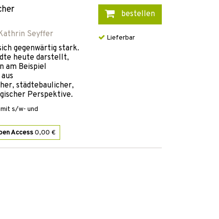
cher
bestellen
athrin Seyffer
Lieferbar
sich gegenwärtig stark.
dte heute darstellt,
n am Beispiel
 aus
her, städtebaulicher,
ogischer Perspektive.
mit s/w- und
pen Access
0,00 €