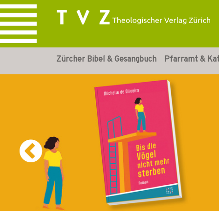
Zürcher Bibel & Gesangbuch
Pfarramt & Ka