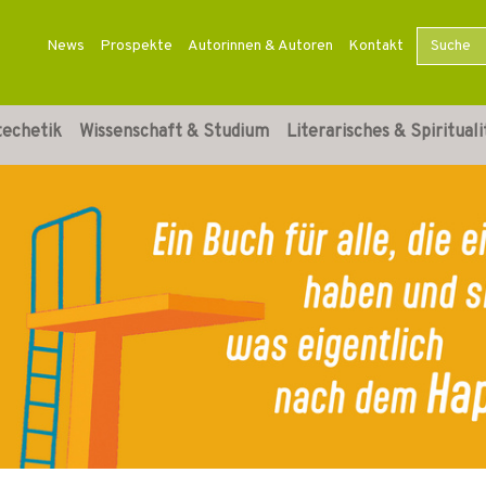
News
Prospekte
Autorinnen & Autoren
Kontakt
techetik
Wissenschaft & Studium
Literarisches & Spirituali