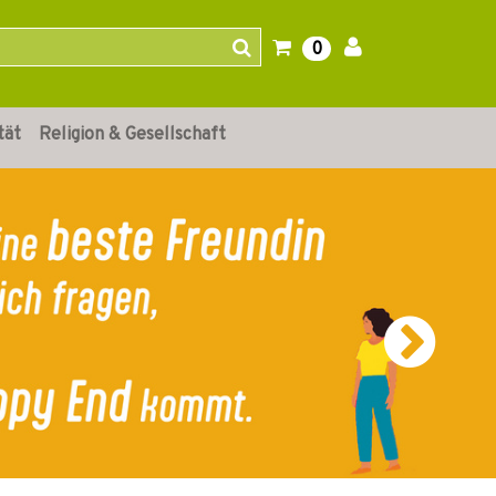
0
tät
Religion & Gesellschaft