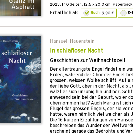
2023
,
140
Seiten, 12.5 x 20.0 cm,
Paperback 
Erhältlich als:
Buch
19,90 €
E-
Hansueli Hauenstein
In schlafloser Nacht
Geschichten zur Weihnachtszeit
Der allertraurigste Engel findet ein w
Erden, während der Chor der Engel tief
grossen, weissen Wolke schläft. Auf ei
der liebe Gott, aber in der Nacht, als 
wälzt er sich unruhig hin und her. Soll
anwesend sein bei der Geburt, wo er do
übernommen hat? Auch Maria ist sich 
Flügel des grossen Engels, der sie vor 
hatte, waren nämlich viel weicher als 
Die 16 kurzen Erzählungen von Hansue
beschreiben das Wunder der Weltwerdu
erscheint gerade das Bedrohte und Ver