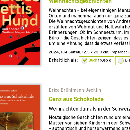
Weihnachtsgeschichten
Weihnachten – bei eigensinnigen Mens
Orten und manchmal auch nur ganz za
Die Weihnachtsgeschichten von Andrea
erzählen von Wehmut und Halbwahrhei
Erinnerungen. Ob im Schneesturm, im 
Büro – die Geschichten zeigen, dass e
um eine Ahnung, dass da etwas verlässli
2024
,
184
Seiten, 12.5 x 20.0 cm,
Paperback 
Erhältlich als:
Buch
19,90 €
E-
Erica Brühlmann-Jecklin
Ganz aus Schokolade
Weihnachten damals in der Schweiz
Nostalgische Geschichten rund um ein
Mutter von sieben Kindern in der Schw
– authentisch und herzerwärmend erzä