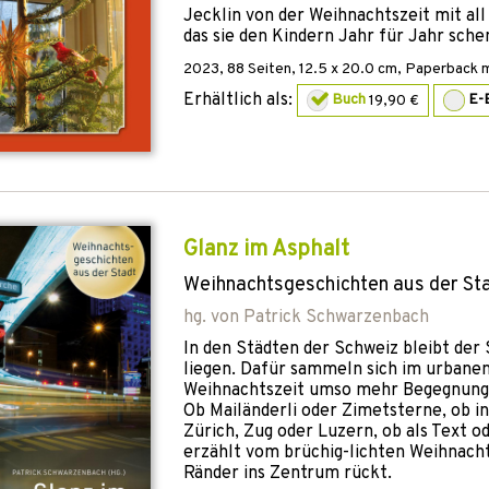
Jecklin von der Weihnachtszeit mit al
das sie den Kindern Jahr für Jahr sche
2023
,
88
Seiten, 12.5 x 20.0 cm,
Paperback m
Erhältlich als:
Buch
19,90 €
E-
Glanz im Asphalt
Weihnachtsgeschichten aus der St
hg. von
Patrick Schwarzenbach
In den Städten der Schweiz bleibt der
liegen. Dafür sammeln sich im urbane
Weihnachtszeit umso mehr Begegnung
Ob Mailänderli oder Zimetsterne, ob in
Zürich, Zug oder Luzern, ob als Text od
erzählt vom brüchig-lichten Weihnacht
Ränder ins Zentrum rückt.