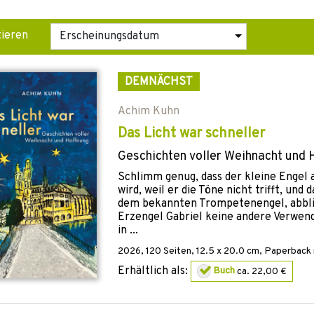
tieren
DEMNÄCHST
Achim Kuhn
Das Licht war schneller
Geschichten voller Weihnacht und 
Schlimm genug, dass der kleine Engel
wird, weil er die Töne nicht trifft, und 
dem bekannten Trompetenengel, abblit
Erzengel Gabriel keine andere Verwendu
in ...
2026
,
120
Seiten, 12.5 x 20.0 cm,
Paperback m
Erhältlich als:
Buch
ca. 22,00 €