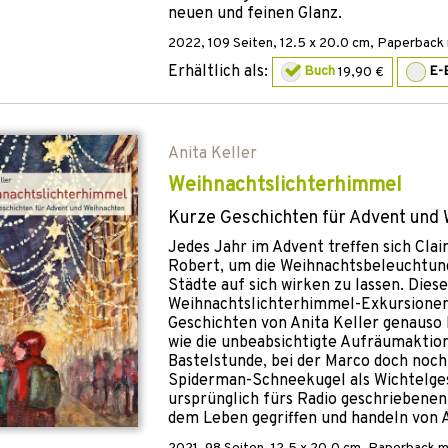
neuen und feinen Glanz.
2022
,
109
Seiten, 12.5 x 20.0 cm,
Paperback m
Erhältlich als:
Buch
19,90 €
E-
Anita Keller
Weihnachtslichterhimmel
Kurze Geschichten für Advent und
Jedes Jahr im Advent treffen sich Clai
Robert, um die Weihnachtsbeleuchtun
Städte auf sich wirken zu lassen. Diese
Weihnachtslichterhimmel-Exkursionen 
Geschichten von Anita Keller genauso 
wie die unbeabsichtigte Aufräumaktion
Bastelstunde, bei der Marco doch noch 
Spiderman-Schneekugel als Wichtelges
ursprünglich fürs Radio geschriebenen
dem Leben gegriffen und handeln von A