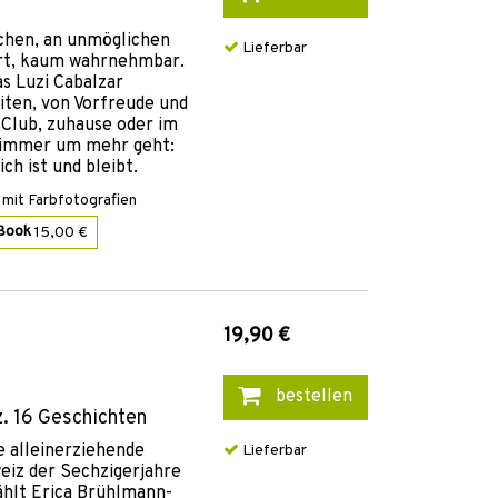
chen, an unmöglichen
Lieferbar
rt, kaum wahrnehmbar.
s Luzi Cabalzar
ten, von Vorfreude und
Club, zuhause oder im
s immer um mehr geht:
ch ist und bleibt.
mit Farbfotografien
Book
15,00 €
19,90 €
bestellen
. 16 Geschichten
e alleinerziehende
Lieferbar
eiz der Sechzigerjahre
hlt Erica Brühlmann-