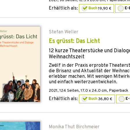
2021
,
98
Seiten, 12.5 x 20.0 cm,
Paperback mit
Erhältlich als:
Buch
19,90 €
E-
Stefan Weller
Es grüsst: Das Licht
12 kurze Theaterstücke und Dialoge
Weihnachtszeit
Zwölf in der Praxis erprobte Theaterst
die Brisanz und Aktualität der Weihna
erlebbar machen. Mit wenigen Mitwir
und einfach weiterzuentwickeln.
2021
,
124
Seiten, 17.0 x 24.0 cm,
Paperback
Erhältlich als:
Buch
36,80 €
E
Monika Thut Birchmeier