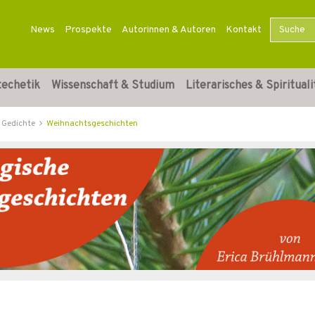
News
Prospekte
Autorinnen & Autoren
Kontakt
techetik
Wissenschaft & Studium
Literarisches & Spirituali
 Gedichte
Weihnachtsgeschichten