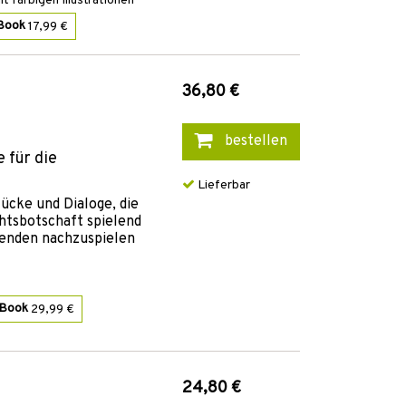
 farbigen Illustrationen
Book
17,99 €
36,80 €
bestellen
 für die
Lieferbar
ücke und Dialoge, die
chtsbotschaft spielend
kenden nachzuspielen
-Book
29,99 €
24,80 €