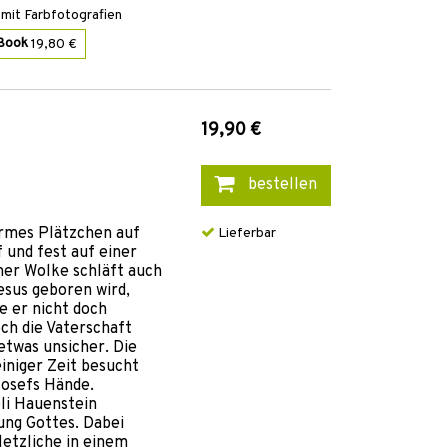
mit Farbfotografien
Book
19,80 €
19,90 €
bestellen
armes Plätzchen auf
Lieferbar
 und fest auf einer
ner Wolke schläft auch
Jesus geboren wird,
te er nicht doch
ch die Vaterschaft
etwas unsicher. Die
einiger Zeit besucht
Josefs Hände.
li Hauenstein
ng Gottes. Dabei
letzliche in einem