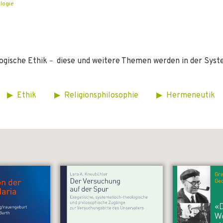
logie
logische Ethik
diese und weitere Themen werden in der Syste
–
_
_
▶
_
Ethik
_
_
_
_
▶
_
Religionsphilosophie
_
_
_
_
▶
_
Hermeneutik