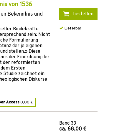
nis von 1536
hen Bekenntnis und
bestellen
Lieferbar
neller Bindekräfte
ersprechend sein: Nicht
iche Formulierung
ptanz der je eigenen
und stellen.» Diese
 aus der Einordnung der
t der reformierten
, dem Ersten
e Studie zeichnet ein
theologischen Diskurse
pen Access
0,00 €
Band
33
ca. 68,00 €