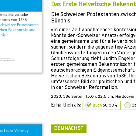
Das Erste Helvetische Bekennt
Die Schweizer Protestanten zwisc
Bündnis
«In einer Zeit abnehmender konfessio
könnte der ‹Schweizer Ansatz› erfolgv
eine gemeinsame und für alle verbindl
suchen, sondern die gegenseitige Akze
Glaubensvorstellungen in den Vordergr
Schlussfolgerung zieht Judith Engeler
ersten gemeinsamen Bekenntnisschrif
deutschsprachigen Eidgenossenschaft
Helvetischen Bekenntnis von 1536. Ihr
umfassendes Bild der politischen und 
in der Schweizer Reformation.
2023
,
386
Seiten, 15.0 x 22.5 cm,
Hardcover
Erhältlich als:
Buch
68,00 €
O
DEMNÄCHST