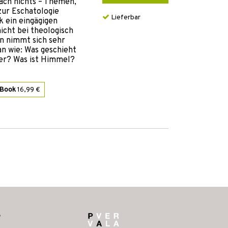
ach nichts – Themen,
zur Eschatologie
Lieferbar
 ein eingägigen
nicht bei theologisch
n nimmt sich sehr
n wie: Was geschieht
er? Was ist Himmel?
-Book
16,99 €