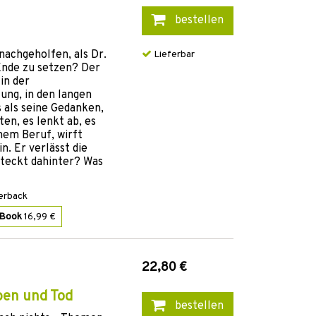
bestellen
nachgeholfen, als Dr.
Lieferbar
Ende zu setzen? Der
in der
ung, in den langen
 als seine Gedanken,
ten, es lenkt ab, es
nem Beruf, wirft
n. Er verlässt die
steckt dahinter? Was
erback
-Book
16,99 €
22,80 €
ben und Tod
bestellen