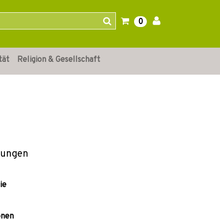
0
tät
Religion & Gesellschaft
nungen
ie
onen