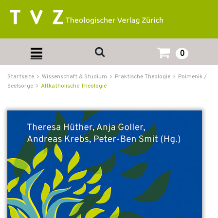
0
Startseite
Wissenschaft & Studium
Praktische Theologie
Poimenik /
Seelsorge
Altkatholische Theologie