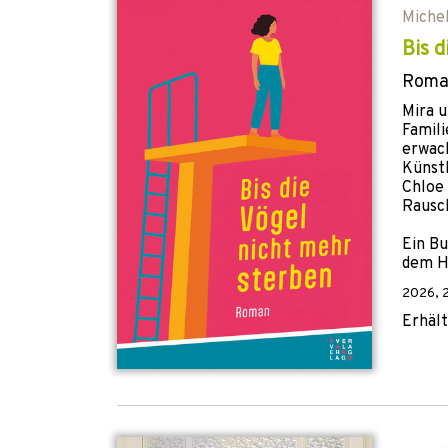
Michel
Bis 
Roma
Mira u
Famili
erwach
Künstl
Chloe 
Rausch
Ein Bu
dem H
2026
,
Erhält