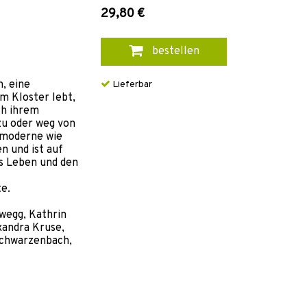
29,80 €
bestellen
n, eine
Lieferbar
im Kloster lebt,
ach ihrem
 zu oder weg von
 moderne wie
n und ist auf
s Leben und den
te.
wegg, Kathrin
xandra Kruse,
Schwarzenbach,