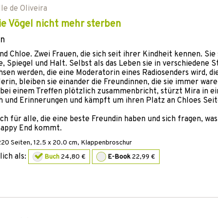
le de Oliveira
die Vögel nicht mehr sterben
n
nd Chloe. Zwei Frauen, die sich seit ihrer Kindheit kennen. Sie
e, Spiegel und Halt. Selbst als das Leben sie in verschiedene S
sen werden, die eine Moderatorin eines Radiosenders wird, di
erin, bleiben sie einander die Freundinnen, die sie immer ware
bei einem Treffen plötzlich zusammenbricht, stürzt Mira in ei
 und Erinnerungen und kämpft um ihren Platz an Chloes Seit
ch für alle, die eine beste Freundin haben und sich fragen, was
appy End kommt.
220
Seiten, 12.5 x 20.0 cm,
Klappenbroschur
lich als:
Buch
24,80 €
E-Book
22,99 €