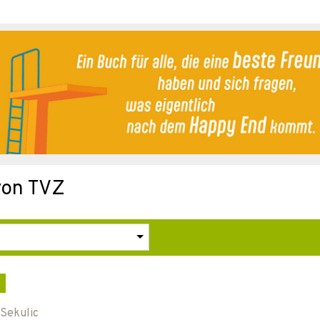
 von TVZ
 Sekulic