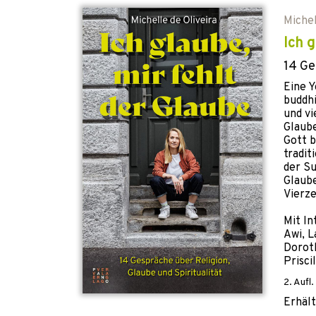
Michel
Ich g
14 Ge
Eine Y
buddhi
und vi
Glaube
Gott b
tradit
der S
Glaub
Vierze
Mit In
Awi, L
Dorot
Prisci
2. Aufl.
Erhält