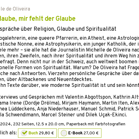
le de Oliveira
laube, mir fehlt der Glaube
spräche über Religion, Glaube und Spiritualität
ogalehrerin, eine queere Pfarrerin, ein Atheist, eine Astrologi
stische Nonne, eine Astrophysikerin, ein junger Katholik, der 
ele mehr – sie alle hat die Journalistin Michelle de Oliveira n
n, ihren Zweifeln, nach ihrer Spiritualität und ihrem Weg hin
efragt. Denn nicht nur in der Schweiz, auch weltweit boomen
ionelle Formen von Spiritualität. Warum? De Oliveira hat Frage
uche nach Antworten. Vierzehn persönliche Gespräche über da
en, über Altbackenes und Neuentdecktes.
hn Texte darüber, wie moderne Spiritualität ist und sein könn
terviews und Gesprächen mit Valentin Abgottspon, Kathrin Alt
ama Irene (Dordje Drölma), Mirjam Haymann, Martin Iten, Ale
hea Lüddeckens, Anja Niederhauser, Manuel Schmid, Patrick 
lla Schwendimann, Marcel Steiner und Dilek Uçak-Ekinci.
2024
,
232
Seiten, 12.5 x 20.0 cm,
Paperback mit Farbfotografien
lich als:
Buch
29,80 €
E-Book
27,00 €