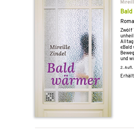
Mireil
Bald
Roma
Zwölf 
unheil
Alltag
«Bald 
Bewege
und wi
2. Aufl.
Erhält