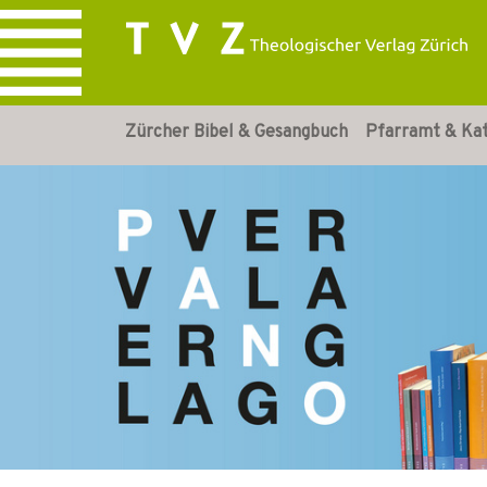
Zürcher Bibel & Gesangbuch
Pfarramt & Ka