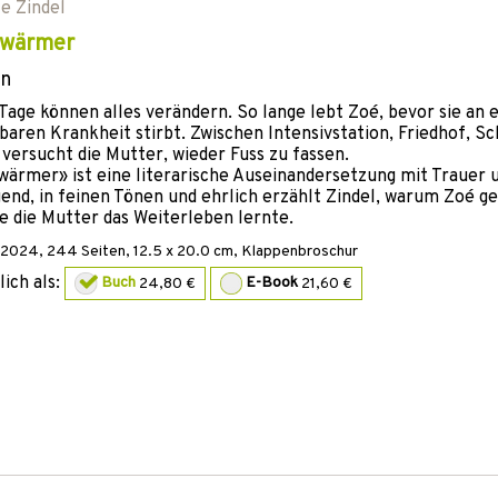
le Zindel
 wärmer
n
Tage können alles verändern. So lange lebt Zoé, bevor sie an 
baren Krankheit stirbt. Zwischen Intensivstation, Friedhof, S
 versucht die Mutter, wieder Fuss zu fassen.
wärmer» ist eine literarische Auseinandersetzung mit Trauer u
nd, in feinen Tönen und ehrlich erzählt Zindel, warum Zoé g
e die Mutter das Weiterleben lernte.
2024
,
244
Seiten, 12.5 x 20.0 cm,
Klappenbroschur
lich als:
Buch
24,80 €
E-Book
21,60 €