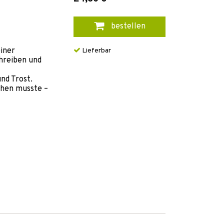
bestellen
einer
Lieferbar
chreiben und
nd Trost.
ehen musste –