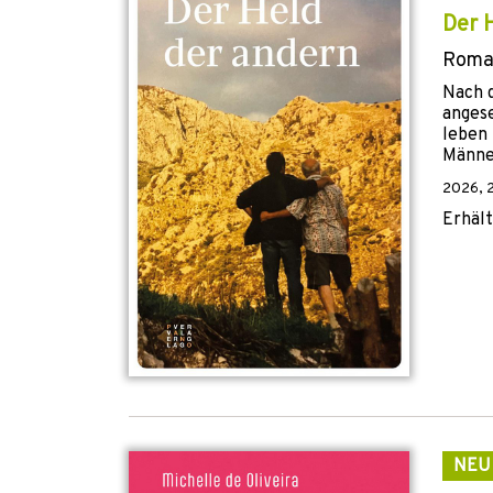
Der 
Roma
Nach d
angese
leben
Männer
2026
,
Erhält
NEU