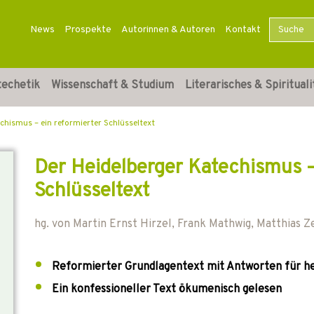
News
Prospekte
Autorinnen & Autoren
Kontakt
techetik
Wissenschaft & Studium
Literarisches & Spirituali
chismus – ein reformierter Schlüsseltext
Der Heidelberger Katechismus –
Schlüsseltext
hg. von
Martin Ernst Hirzel
,
Frank Mathwig
,
Matthias Z
Reformierter Grundlagentext mit Antworten für h
Ein konfessioneller Text ökumenisch gelesen