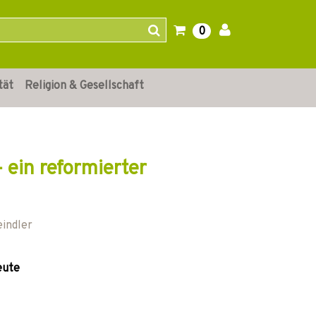
0
tät
Religion & Gesellschaft
 ein reformierter
eindler
eute