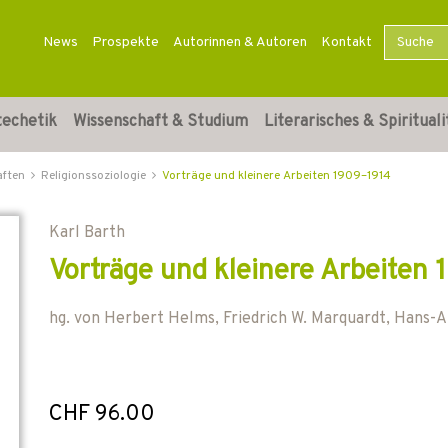
News
Prospekte
Autorinnen & Autoren
Kontakt
techetik
Wissenschaft & Studium
Literarisches & Spirituali
aften
Religionssoziologie
Vorträge und kleinere Arbeiten 1909–1914
Karl Barth
Vorträge und kleinere Arbeiten
hg. von
Herbert Helms
,
Friedrich W. Marquardt
,
Hans-A
CHF 96.00