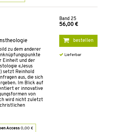
Band
25
56,00 €
onstheologie
bestellen
sbild zu dem anderer
Anknüpfungspunkte
Lieferbar
r Einheit und der
istologie «Jesus
) setzt Reinhold
fragen aus, die sich
rgeben. Im Blick auf
ntiert er innovative
egungsformen von
h wird nicht zuletzt
christlichen
pen Access
0,00 €