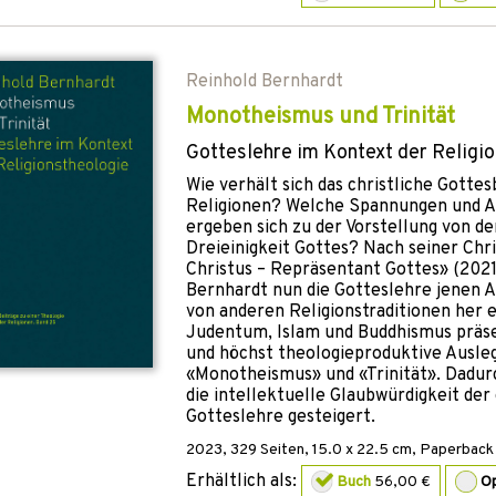
Reinhold Bernhardt
Monotheismus und Trinität
Gotteslehre im Kontext der Religi
Wie verhält sich das christliche Gotte
Religionen? Welche Spannungen und 
ergeben sich zu der Vorstellung von de
Dreieinigkeit Gottes? Nach seiner Chr
Christus – Repräsentant Gottes» (2021
Bernhardt nun die Gotteslehre jenen An
von anderen Religionstraditionen her e
Judentum, Islam und Buddhismus präse
und höchst theologieproduktive Ausl
«Monotheismus» und «Trinität». Dadurc
die intellektuelle Glaubwürdigkeit der 
Gotteslehre gesteigert.
2023
,
329
Seiten, 15.0 x 22.5 cm,
Paperback
Erhältlich als:
Buch
56,00 €
O