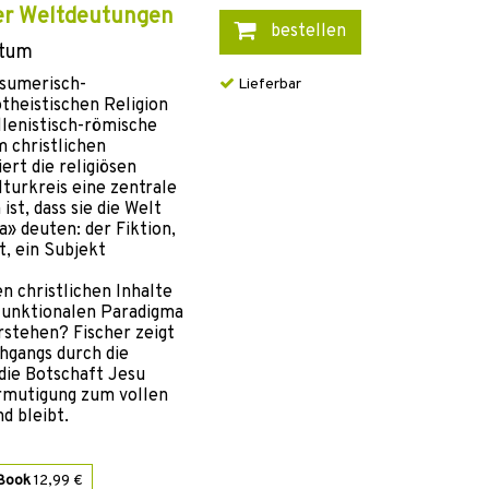
ser Weltdeutungen
bestellen
ntum
 sumerisch-
Lieferbar
heistischen Religion
ellenistisch-römische
 christlichen
ert die religiösen
turkreis eine zentrale
st, dass sie die Welt
» deuten: der Fiktion,
t, ein Subjekt
n christlichen Inhalte
 funktionalen Paradigma
rstehen? Fischer zeigt
hgangs durch die
die Botschaft Jesu
rmutigung zum vollen
d bleibt.
Book
12,99 €