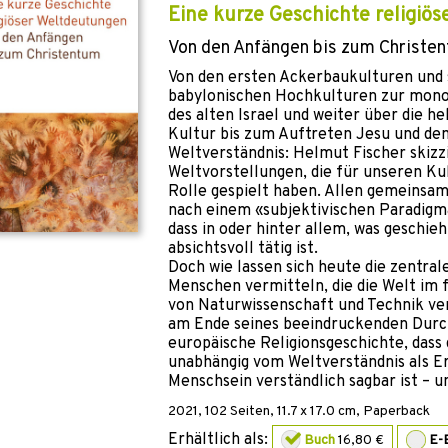
Eine kurze Geschichte religiö
Von den Anfängen bis zum Christe
Von den ersten Ackerbaukulturen und
babylonischen Hochkulturen zur monot
des alten Israel und weiter über die h
Kultur bis zum Auftreten Jesu und dem
Weltverständnis: Helmut Fischer skizzi
Weltvorstellungen, die für unseren Kul
Rolle gespielt haben. Allen gemeinsam i
nach einem «subjektivischen Paradigma
dass in oder hinter allem, was geschieh
absichtsvoll tätig ist.
Doch wie lassen sich heute die zentrale
Menschen vermitteln, die die Welt im
von Naturwissenschaft und Technik ve
am Ende seines beeindruckenden Durc
europäische Religionsgeschichte, dass 
unabhängig vom Weltverständnis als E
Menschsein verständlich sagbar ist – un
2021
,
102
Seiten, 11.7 x 17.0 cm,
Paperback
Erhältlich als:
Buch
16,80 €
E-