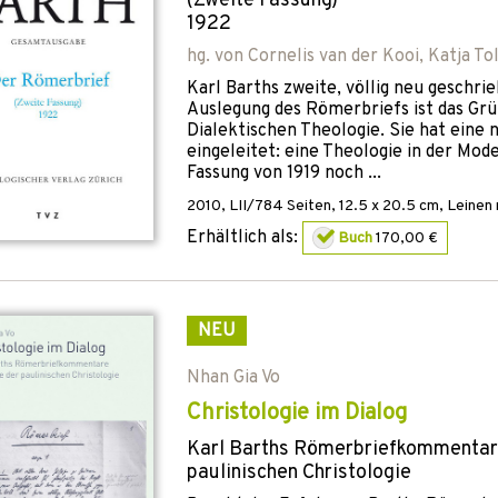
(Zweite Fassung)
1922
hg. von
Cornelis van der Kooi
,
Katja Tol
Karl Barths zweite, völlig neu geschri
Auslegung des Römerbriefs ist das G
Dialektischen Theologie. Sie hat eine
eingeleitet: eine Theologie in der Mod
Fassung von 1919 noch ...
2010
,
LII/784
Seiten, 12.5 x 20.5 cm,
Leinen 
Erhältlich als:
Buch
170,00 €
NEU
Nhan Gia Vo
Christologie im Dialog
Karl Barths Römerbriefkommentare
paulinischen Christologie