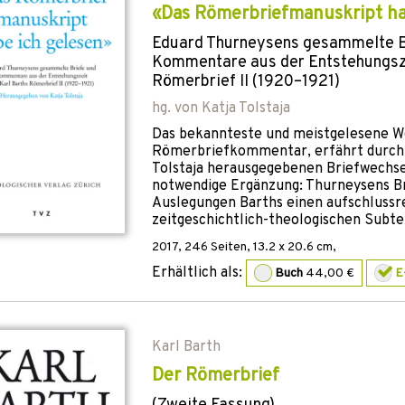
«Das Römerbriefmanuskript ha
Eduard Thurneysens gesammelte B
Kommentare aus der Entstehungsze
Römerbrief II (1920–1921)
hg. von
Katja Tolstaja
Das bekannteste und meistgelesene We
Römerbriefkommentar, erfährt durch 
Tolstaja herausgegebenen Briefwechse
notwendige Ergänzung: Thurneysens Bri
Auslegungen Barths einen aufschlussr
zeitgeschichtlich-theologischen Subte
2017
,
246
Seiten, 13.2 x 20.6 cm,
Erhältlich als:
Buch
44,00 €
E
Karl Barth
Der Römerbrief