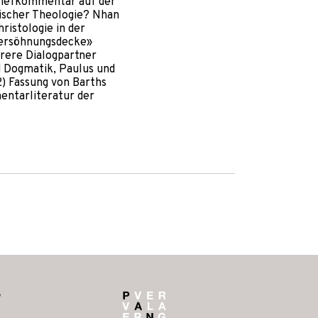
riefkommentar auf der
ischer Theologie? Nhan
hristologie in der
«Versöhnungsdecke»
rere Dialogpartner
d Dogmatik, Paulus und
2) Fassung von Barths
entarliteratur der