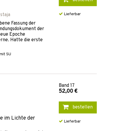
bestellen
Lieferbar
staja
ebene Fassung der
ründungsdokument der
 neue Epoche
erne. Hatte die erste
mit SU
Band
17
52,00 €
bestellen
 im Lichte der
Lieferbar