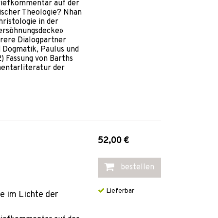
riefkommentar auf der
ischer Theologie? Nhan
hristologie in der
«Versöhnungsdecke»
rere Dialogpartner
d Dogmatik, Paulus und
2) Fassung von Barths
entarliteratur der
52,00 €
bestellen
Lieferbar
 im Lichte der