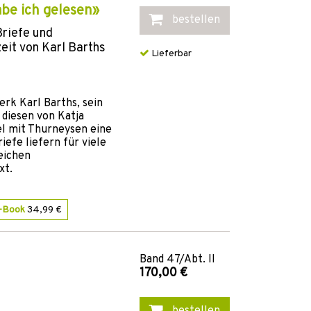
be ich gelesen»
bestellen
riefe und
it von Karl Barths
Lieferbar
rk Karl Barths, sein
diesen von Katja
l mit Thurneysen eine
efe liefern für viele
eichen
xt.
-Book
34,99 €
Band
47/Abt. II
170,00 €