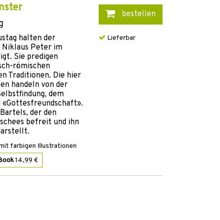
nster
bestellen
g
stag halten der
Lieferbar
r Niklaus Peter im
gt. Sie predigen
isch-römischen
n Traditionen. Die hier
en handeln von der
Selbstfindung, dem
d «Gottesfreundschaft».
 Bartels, der den
schees befreit und ihn
arstellt.
it farbigen Illustrationen
Book
14,99 €