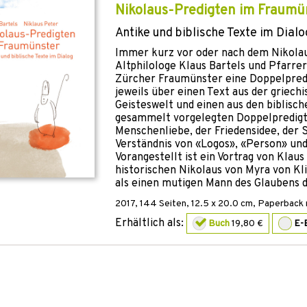
Nikolaus-Predigten im Fraumü
Antike und biblische Texte im Dialo
Immer kurz vor oder nach dem Nikolau
Altphilologe Klaus Bartels und Pfarre
Zürcher Fraumünster eine Doppelpredi
jeweils über einen Text aus der griech
Geisteswelt und einen aus den biblische
gesammelt vorgelegten Doppelpredigt
Menschenliebe, der Friedensidee, der 
Verständnis von «Logos», «Person» un
Vorangestellt ist ein Vortrag von Klaus
historischen Nikolaus von Myra von Kli
als einen mutigen Mann des Glaubens d
2017
,
144
Seiten, 12.5 x 20.0 cm,
Paperback m
Erhältlich als:
Buch
19,80 €
E-