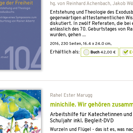
hg. von
Reinhard Achenbach
,
Jakob Wö
Entstehung und Theologie des Exodusb
gegenwärtigen alttestamentlichen Wis
diskutiert. In zwölf Referaten, die be
anlässlich des 70. Geburtstages von Ra
wurden, gehen ...
2016
,
230
Seiten, 16.4 x 24.0 cm,
Erhältlich als:
Buch
42,00 €
E
Rahel Ester Marugg
minichile. Wir gehören zusamm
Arbeitshilfe für Katechetinnen und
Schuljahr inkl. Begleit-DVD
Wurzeln und Flügel - das ist es, was n