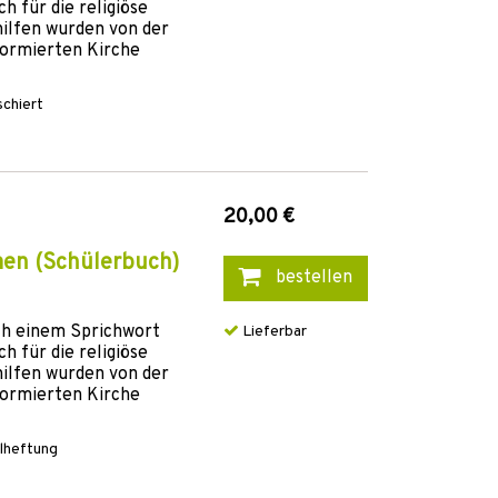
 für die religiöse
hilfen wurden von der
formierten Kirche
schiert
20,00 €
men (Schülerbuch)
bestellen
ach einem Sprichwort
Lieferbar
 für die religiöse
hilfen wurden von der
formierten Kirche
alheftung