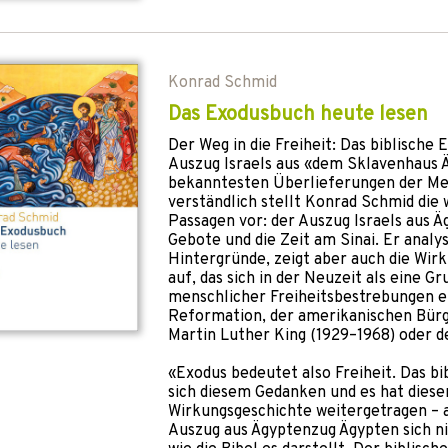
Konrad Schmid
Das Exodusbuch heute lesen
Der Weg in die Freiheit: Das biblische
Auszug Israels aus «dem Sklavenhaus Ä
bekanntesten Überlieferungen der Me
verständlich stellt Konrad Schmid die 
Passagen vor: der Auszug Israels aus Ä
Gebote und die Zeit am Sinai. Er analys
Hintergründe, zeigt aber auch die Wi
auf, das sich in der Neuzeit als eine G
menschlicher Freiheitsbestrebungen et
Reformation, der amerikanischen Bü
Martin Luther King (1929–1968) oder d
«Exodus bedeutet also Freiheit. Das bi
sich diesem Gedanken und es hat diese
Wirkungsgeschichte weitergetragen – 
Auszug aus Ägyptenzug Ägypten sich nic