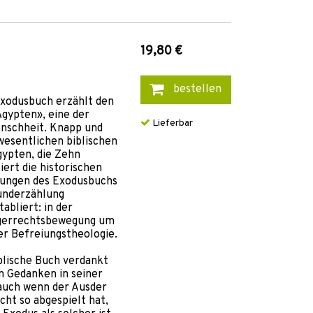
19,80 €
bestellen
 Exodusbuch erzählt den
gypten», eine der
Lieferbar
nschheit. Knapp und
wesentlichen biblischen
gypten, die Zehn
iert die historischen
rkungen des Exodusbuchs
runderzählung
abliert: in der
rgerrechtsbewegung um
er Befreiungstheologie.
blische Buch verdankt
n Gedanken in seiner
auch wenn der Ausder
ht so abgespielt hat,