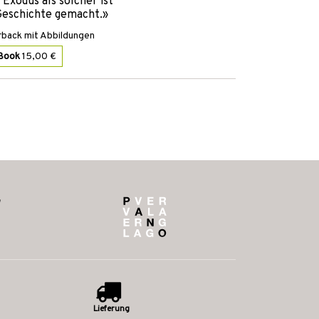
e Exodus als solcher ist
 Geschichte gemacht.»
back mit Abbildungen
Book
15,00 €
Lieferung