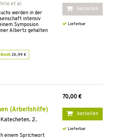
hrle
et al.
bestellen
uchs werden in der
senschaft intensiv
Lieferbar
i einem Symposion
iner Albertz gehalten
-Book
26,99 €
70,00 €
en (Arbeitshilfe)
bestellen
 Katecheten. 2.
Lieferbar
ach einem Sprichwort