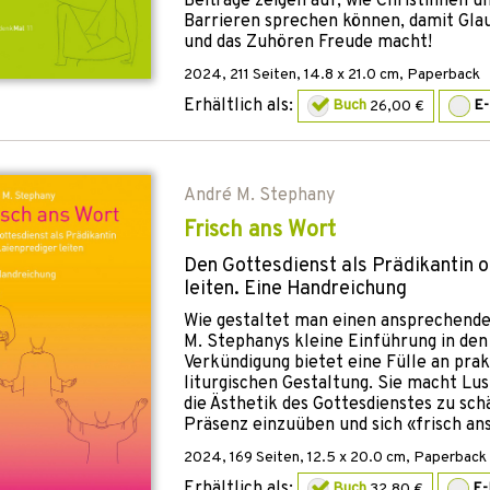
Beiträge zeigen auf, wie Christinnen u
Barrieren sprechen können, damit Glau
und das Zuhören Freude macht!
2024
,
211
Seiten, 14.8 x 21.0 cm,
Paperback
Erhältlich als:
Buch
26,00 €
E
André M. Stephany
Frisch ans Wort
Den Gottesdienst als Prädikantin 
leiten. Eine Handreichung
Wie gestaltet man einen ansprechende
M. Stephanys kleine Einführung in de
Verkündigung bietet eine Fülle an prak
liturgischen Gestaltung. Sie macht Lus
die Ästhetik des Gottesdienstes zu schä
Präsenz einzuüben und sich «frisch an
2024
,
169
Seiten, 12.5 x 20.0 cm,
Paperback m
Erhältlich als:
Buch
32,80 €
E