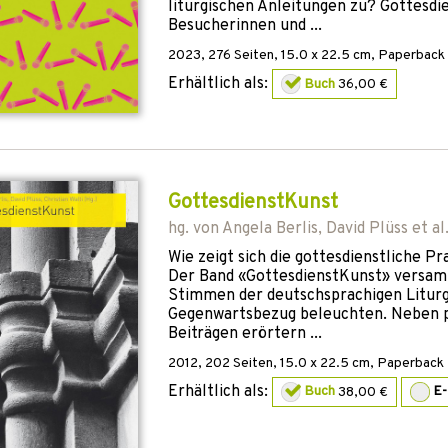
liturgischen Anleitungen zu? Gottesdie
Besucherinnen und ...
2023
,
276
Seiten, 15.0 x 22.5 cm,
Paperback
Erhältlich als:
Buch
36,00 €
GottesdienstKunst
hg. von
Angela Berlis
,
David Plüss
et al
Wie zeigt sich die gottesdienstliche Pr
Der Band «GottesdienstKunst» versam
Stimmen der deutschsprachigen Liturgi
Gegenwartsbezug beleuchten. Neben 
Beiträgen erörtern ...
2012
,
202
Seiten, 15.0 x 22.5 cm,
Paperback
Erhältlich als:
Buch
38,00 €
E