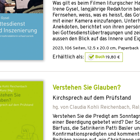
Was gilt es beim Filmen liturgischer 
Irene Gysel, langjährige Redaktorin b
Fernsehen, weiss, was es heisst, das 
mit einer Kamera einzufangen. Unterh
Anekdoten, berichtet von ihren pers
bei Gottesdienstübertragungen und zeig
aussen den Blick auf das Innere und Ei
2023
,
106
Seiten, 12.5 x 20.0 cm,
Paperback
Erhältlich als:
Buch
19,80 €
Verstehen Sie Glauben?
Kirchsprech auf dem Prüfstand
hg. von
Claudia Kohli Reichenbach
,
Ral
Verstehen Sie die Predigt am Sonntag
einer Beerdigung gebetet wird? Der Sc
Bärfuss, die Satirikerin Patti Basler 
Konfirmationspredigten und kommenti