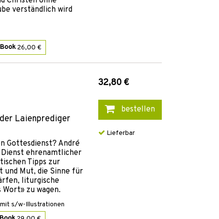
nd Christen ohne
be verständlich wird
-Book
26,00 €
32,80 €
bestellen
oder Laienprediger
Lieferbar
n Gottesdienst? André
n Dienst ehrenamtlicher
tischen Tipps zur
t und Mut, die Sinne für
rfen, liturgische
s Wort» zu wagen.
it s/w-Illustrationen
-Book
29,00 €