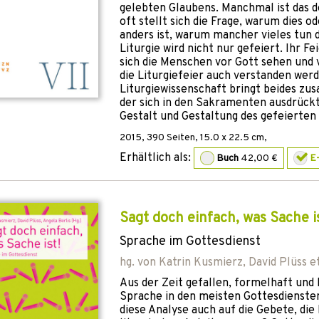
gelebten Glaubens. Manchmal ist das 
oft stellt sich die Frage, warum dies od
anders ist, warum mancher vieles tun d
Liturgie wird nicht nur gefeiert. Ihr Fe
sich die Menschen vor Gott sehen und 
die Liturgiefeier auch verstanden wer
Liturgiewissenschaft bringt beides z
der sich in den Sakramenten ausdrückt
Gestalt und Gestaltung des gefeierten
2015
,
390
Seiten, 15.0 x 22.5 cm,
Erhältlich als:
Buch
42,00 €
E
Sagt doch einfach, was Sache is
Sprache im Gottesdienst
hg. von
Katrin Kusmierz
,
David Plüss
et
Aus der Zeit gefallen, formelhaft und b
Sprache in den meisten Gottesdiensten
diese Analyse auch auf die Gebete, die 