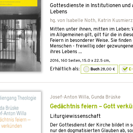
Gottesdienste in Institutionen und 
Lebens
hg. von
Isabelle Noth
,
Katrin Kusmierz
Mitten unter ihnen, mitten im Leben: 
im Allgemeinen gilt, gilt für die in di
Feiern in besonderer Weise. Sie finden 
Menschen - freiwillig oder gezwungene
ihres Lebens ...
2016
,
160
Seiten, 15.0 x 22.5 cm,
Erhältlich als:
Buch
28,00 €
E
Josef-Anton Willa
,
Gunda Brüske
Gedächtnis feiern – Gott verk
Liturgiewissenschaft
Der Gottesdienst der Kirche bildet in 
nur den dogmatisierten Glauben ab, son