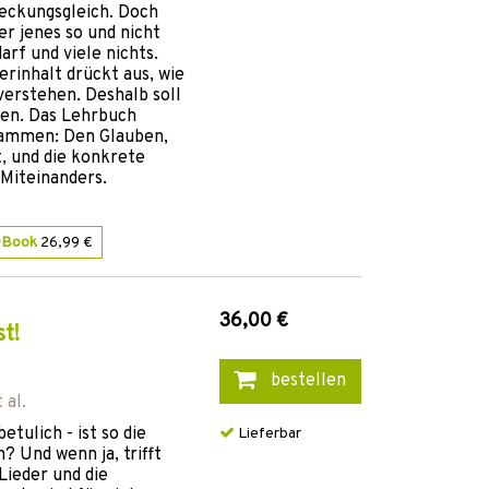
deckungsgleich. Doch
er jenes so und nicht
arf und viele nichts.
ierinhalt drückt aus, wie
verstehen. Deshalb soll
den. Das Lehrbuch
usammen: Den Glauben,
, und die konkrete
 Miteinanders.
-Book
26,99 €
36,00 €
t!
bestellen
 al.
etulich - ist so die
Lieferbar
? Und wenn ja, trifft
Lieder und die