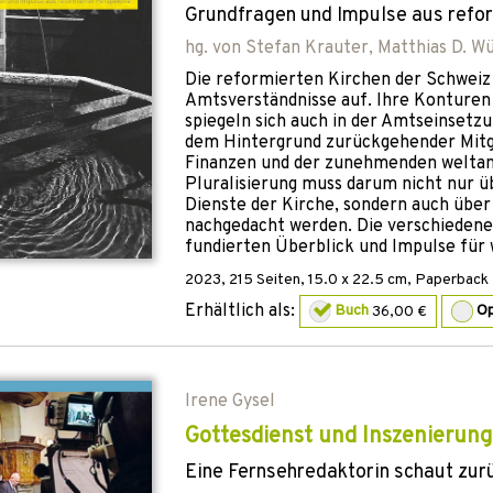
Grundfragen und Impulse aus refo
hg. von
Stefan Krauter
,
Matthias D. W
Die reformierten Kirchen der Schweiz 
Amtsverständnisse auf. Ihre Konturen 
spiegeln sich auch in der Amtseinsetzu
dem Hintergrund zurückgehender Mitg
Finanzen und der zunehmenden weltan
Pluralisierung muss darum nicht nur ü
Dienste der Kirche, sondern auch über
nachgedacht werden. Die verschiedene
fundierten Überblick und Impulse für 
2023
,
215
Seiten, 15.0 x 22.5 cm,
Paperback
Erhältlich als:
Buch
36,00 €
O
Irene Gysel
Gottesdienst und Inszenierung
Eine Fernsehredaktorin schaut zur