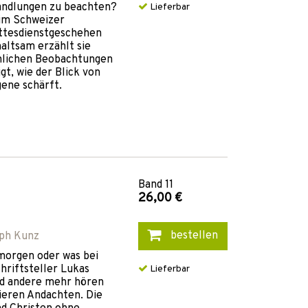
Handlungen zu beachten?
Lieferbar
eim Schweizer
Gottesdienstgeschehen
altsam erzählt sie
önlichen Beobachtungen
t, wie der Blick von
gene schärft.
Band
11
26,00 €
bestellen
ph Kunz
morgen oder was bei
hriftsteller Lukas
Lieferbar
und andere mehr hören
eren Andachten. Die