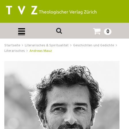
0
Startseite
Literarisches & Spiritualität
Geschichten und Gedichte
Literarisches
Andreas Mauz