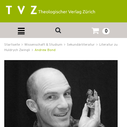
0
Startseite
Wissenschaft & Studium
Sekundärliteratur
Literatur zu
Huldrych Zwingli
Andrew Bond