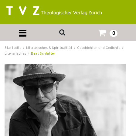
0
Startseite
Literarisches & Spiritualität
Geschichten und Gedichte
Literarisches
Beat Schlatter