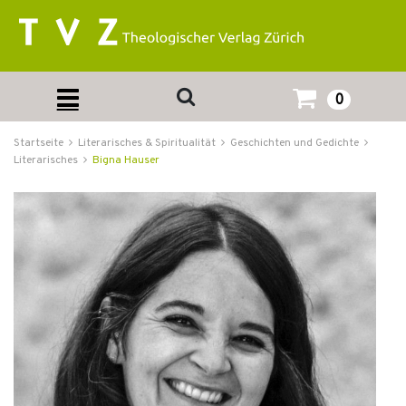
0
Startseite
Literarisches & Spiritualität
Geschichten und Gedichte
Literarisches
Bigna Hauser