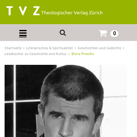
0
Startseite
Literarisches & Spiritualität
Geschichten und Gedichte
Lesebücher zu Geschichte und Kultur
Boris Previšic