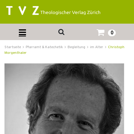
0
Startseite
Pfarramt & Katechetik
Begleitung
im Alter
Christoph
Morgenthaler