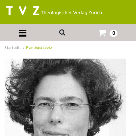
0
Startseite
Francisca Loetz