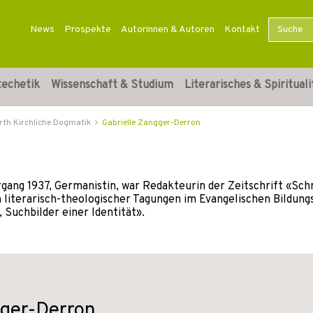
News
Prospekte
Autorinnen & Autoren
Kontakt
techetik
Wissenschaft & Studium
Literarisches & Spirituali
rth Kirchliche Dogmatik
Gabrielle Zangger-Derron
hrgang 1937, Germanistin, war Redakteurin der Zeitschrift «Sch
n literarisch-theologischer Tagungen im Evangelischen Bildung
Suchbilder einer Identität».
gger-Derron