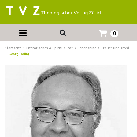
0
Startseite
Literarisches & Spiritualität
Lebenshilfe
Trauer und Trost
Georg Bollig