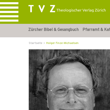
Zürcher Bibel & Gesangbuch
Pfarramt & Ka
Startseite
Holger Finze-Michaelsen