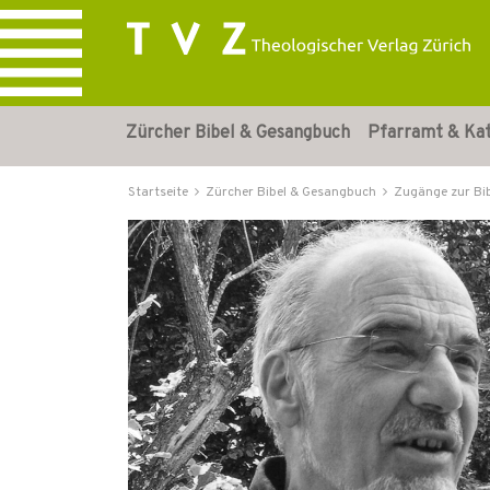
Zürcher Bibel & Gesangbuch
Pfarramt & Ka
Startseite
Zürcher Bibel & Gesangbuch
Zugänge zur Bi