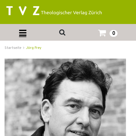
0
Startseite
Jörg Frey