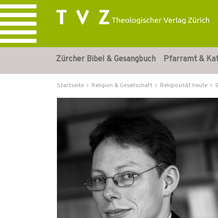
Zürcher Bibel & Gesangbuch
Pfarramt & Ka
Startseite
Religion & Gesellschaft
Religiosität heute
S