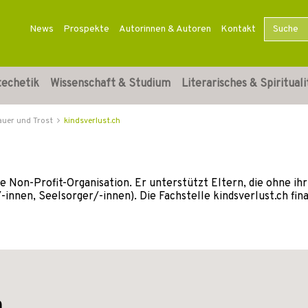
News
Prospekte
Autorinnen & Autoren
Kontakt
techetik
Wissenschaft & Studium
Literarisches & Spirituali
auer und Trost
kindsverlust.ch
ge Non-Profit-Organisation. Er unterstützt Eltern, die ohne i
nnen, Seelsorger/-innen). Die Fachstelle kindsverlust.ch fina
h