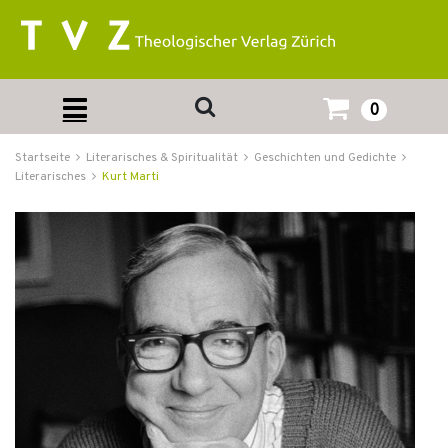
0
Startseite
Literarisches & Spiritualität
Geschichten und Gedichte
Literarisches
Kurt Marti