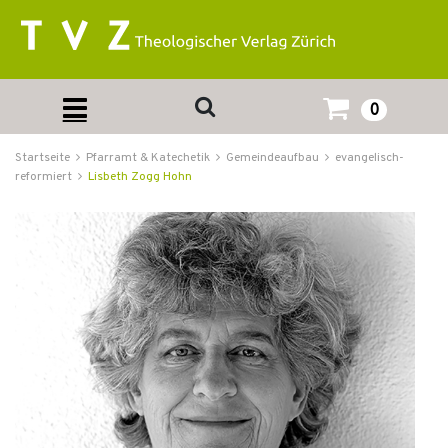
0
Startseite
Pfarramt & Katechetik
Gemeindeaufbau
evangelisch-
reformiert
Lisbeth Zogg Hohn