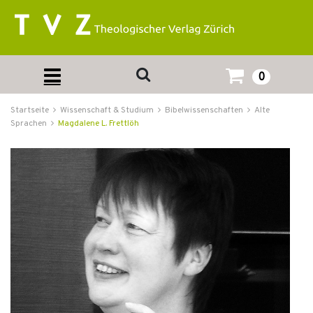
0
Startseite
Wissenschaft & Studium
Bibelwissenschaften
Alte
Sprachen
Magdalene L. Frettlöh