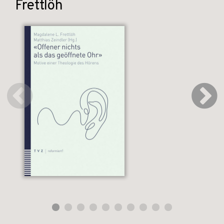
Frettlöh