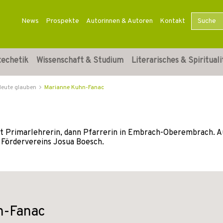
News
Prospekte
Autorinnen & Autoren
Kontakt
techetik
Wissenschaft & Studium
Literarisches & Spirituali
Heute glauben
Marianne Kuhn-Fanac
 Primarlehrerin, dann Pfarrerin in Embrach-Oberembrach. Ausg
s Fördervereins Josua Boesch.
n-Fanac