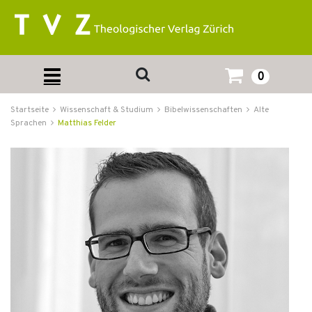
0
Startseite
Wissenschaft & Studium
Bibelwissenschaften
Alte
Sprachen
Matthias Felder