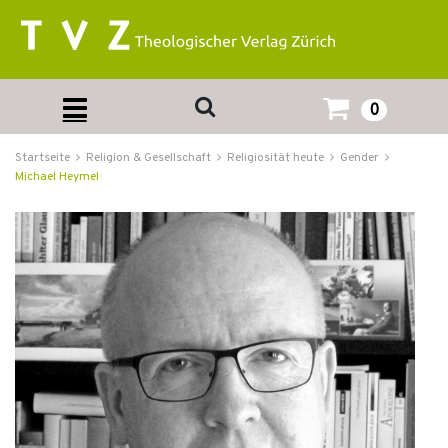
0
Startseite
Religion & Gesellschaft
Religiosität heute
Gender
Michael Heymel