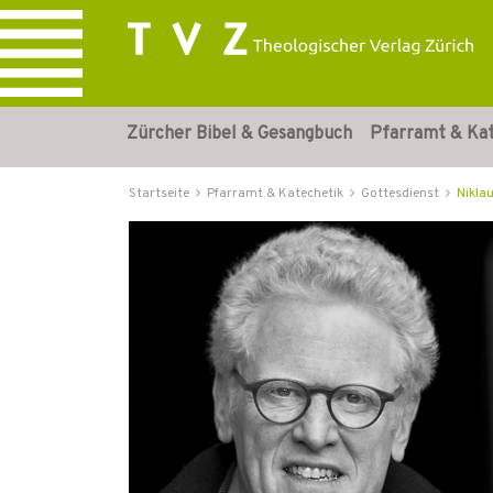
Zürcher Bibel & Gesangbuch
Pfarramt & Ka
Startseite
Pfarramt & Katechetik
Gottesdienst
Nikla