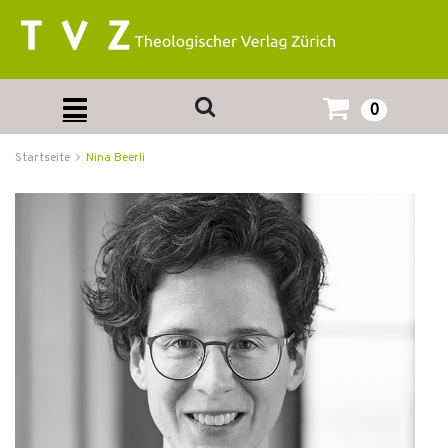
0
Startseite
Nina Beerli