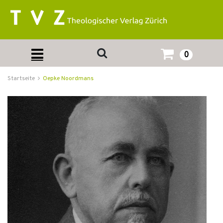
0
Startseite
Oepke Noordmans