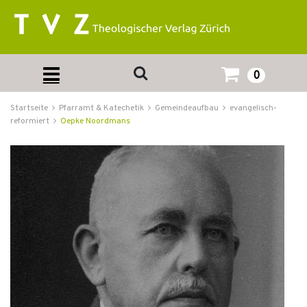
0
Startseite
Pfarramt & Katechetik
Gemeindeaufbau
evangelisch-
reformiert
Oepke Noordmans