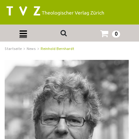
0
Startseite
News
Reinhold Bernhardt