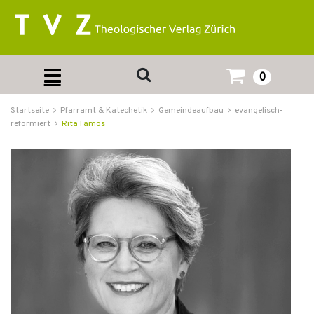
0
Startseite
Pfarramt & Katechetik
Gemeindeaufbau
evangelisch-
reformiert
Rita Famos