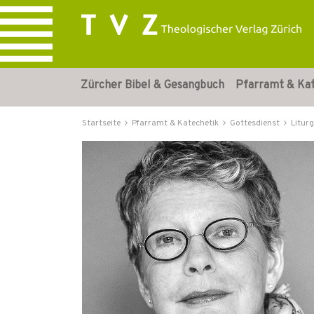
Zürcher Bibel & Gesangbuch
Pfarramt & Ka
Startseite
Pfarramt & Katechetik
Gottesdienst
Liturg