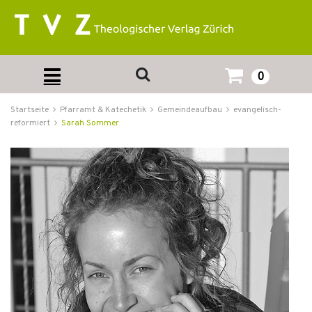
0
Startseite
Pfarramt & Katechetik
Gemeindeaufbau
evangelisch-
reformiert
Sarah Sommer