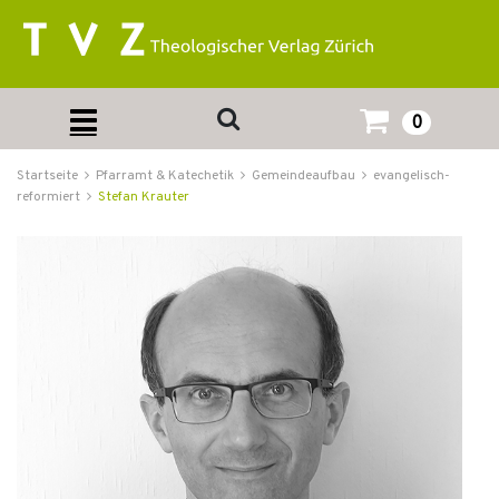
0
Startseite
Pfarramt & Katechetik
Gemeindeaufbau
evangelisch-
reformiert
Stefan Krauter