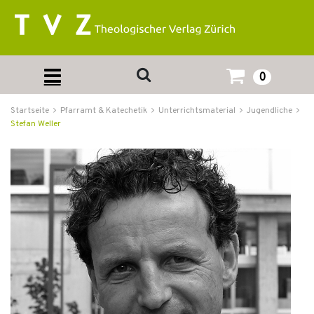
0
Startseite
Pfarramt & Katechetik
Unterrichtsmaterial
Jugendliche
Stefan Weller