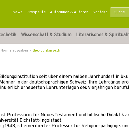
News
Prospekte
Autorinnen & Autoren
Kontakt
techetik
Wissenschaft & Studium
Literarisches & Spirituali
Normalausgaben
theologiekurse.ch
 Bildungsinstitution seit über einem halben Jahrhundert in ök
 Männer in der deutschsprachigen Schweiz. Ihre Lehrgänge er
tinuierlich erneuerten Lehrunterlagen des vierjährigen beruf
, ist Professorin für Neues Testament und biblische Didaktik a
iversität Eichstätt-Ingolstadt.
ng 1948, ist emeritierter Professor für Religionspädagogik und