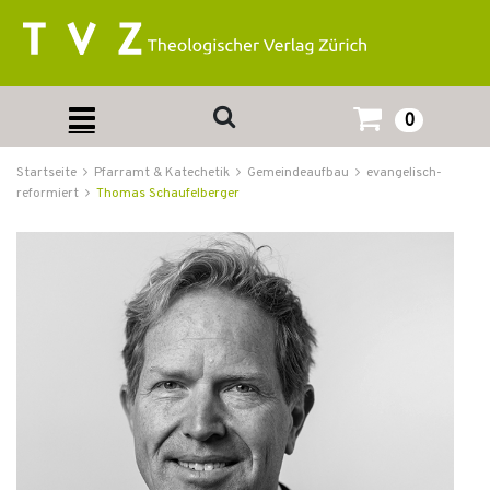
0
Startseite
Pfarramt & Katechetik
Gemeindeaufbau
evangelisch-
reformiert
Thomas Schaufelberger